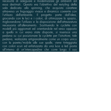
necessità di adeguare e modernizzare gli ambienti ad
essa destinati. Questo era l'obiettivo del restyling della
sala dedicata allo spinning, che acquista carattere
attraverso un linguaggio vivace e dinamico coerente con
l’utilizzo dell’ambiente. Il progetto parte dall’idea,
giocando con le luci e i colori, di ottimizzare lo spazio,
migliorandone l’utilizzo e la disposizione dell'attrezzatura
necessaria all'allenamento. Sostituendo le cyclette con
modelli più aggiornati ed orientandole nel verso opposto
a quello in cui erano state disposte, si inserisce una
pedana su cui posizionare la cyclette per l’istruttore; tale
pedana, realizzata artigianalmente come un corpo unico
con la parete/mobile alle sue spalle, viene tinteggiata
con colori scuri ed enfatizzata da una luce a led posta
all’interno di un’intercapedine che corre lungo il suo
perimetro. Il linguaggio della sala è caratterizzato dal
colore giallo, richiamando la tinta delle cyclette, e dai
toni scuri di due superfici in particolare: la parete
antistante l’ingresso su cui è inserito il logo inciso su forex
e retroilluminato e la parete opposta che fa da quinta alla
pedana.
info@bluspace.eu
P:
+39 081 5568114