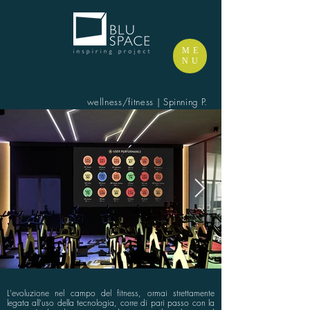
ME
NU
wellness/fitness | Spinning P.
L'evoluzione nel campo del fitness, ormai strettamente
legata all'uso della tecnologia, corre di pari passo con la