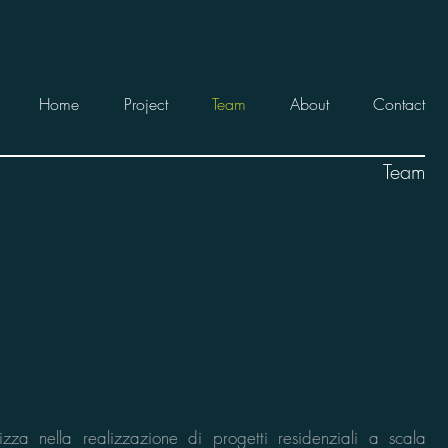
Home
Project
Team
About
Contact
Team
izza nella realizzazione di progetti residenziali a scala