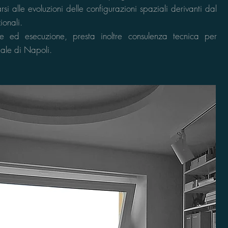
si alle evoluzioni delle configurazioni spaziali derivanti dal
ionali.
e ed esecuzione, presta inoltre consulenza tecnica per
nale di Napoli.