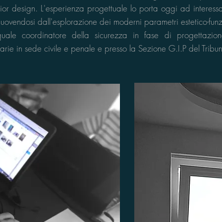
rior design. L'esperienza progettuale lo porta oggi ad interessar
ovendosi dall'esplorazione dei moderni parametri estetico-funz
uale coordinatore della sicurezza in fase di progettazion
arie in sede civile e penale e presso la Sezione G.I.P del Tribu