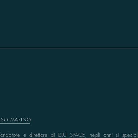
ASO MARINO
, fondatore e direttore di BLU SPACE, negli anni si special