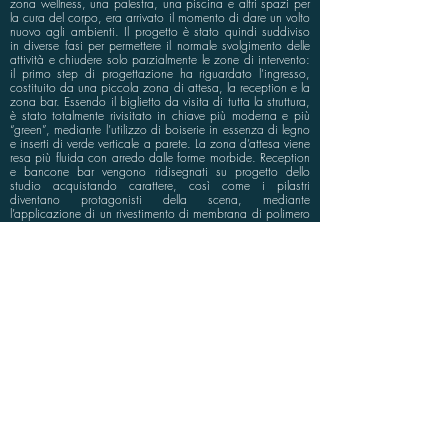
zona wellness, una palestra, una piscina e altri spazi per
la cura del corpo, era arrivato il momento di dare un volto
nuovo agli ambienti. Il progetto è stato quindi suddiviso
in diverse fasi per permettere il normale svolgimento delle
attività e chiudere solo parzialmente le zone di intervento:
il primo step di progettazione ha riguardato l’ingresso,
costituito da una piccola zona di attesa, la reception e la
zona bar. Essendo il biglietto da visita di tutta la struttura,
è stato totalmente rivisitato in chiave più moderna e più
“green”, mediante l’utilizzo di boiserie in essenza di legno
e inserti di verde verticale a parete. La zona d’attesa viene
resa più fluida con arredo dalle forme morbide. Reception
e bancone bar vengono ridisegnati su progetto dello
studio acquistando carattere, così come i pilastri
diventano protagonisti della scena, mediante
l’applicazione di un rivestimento di membrana di polimero
a memoria di forma dal colore verde intenso. Infine
tavolini e sedie diventano più leggeri con la struttura in
tondino di metallo e una vetrata decorativa
personalizzata fa da quinta a tutta la zona bar
dividendola dalla zona wellness.
info@bluspace.eu
P:
+39 081 5568114