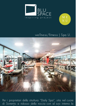
ME
NU
wellness/fitness | Spa U.
Per i proprietari della struttura “Daily Spa”, sita nel cuore
di Sorrento a ridosso della roccia con al suo interno la