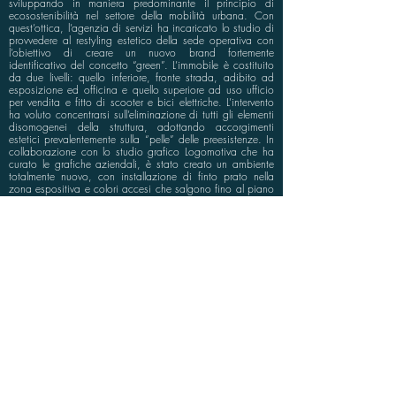
sviluppando in maniera predominante il principio di
ecosostenibilità nel settore della mobilità urbana. Con
quest’ottica, l’agenzia di servizi ha incaricato lo studio di
provvedere al restyling estetico della sede operativa con
l’obiettivo di creare un nuovo brand fortemente
identificativo del concetto “green”. L’immobile è costituito
da due livelli: quello inferiore, fronte strada, adibito ad
esposizione ed officina e quello superiore ad uso ufficio
per vendita e fitto di scooter e bici elettriche. L’intervento
ha voluto concentrarsi sull’eliminazione di tutti gli elementi
disomogenei della struttura, adottando accorgimenti
estetici prevalentemente sulla “pelle” delle preesistenze. In
collaborazione con lo studio grafico Logomotiva che ha
curato le grafiche aziendali, è stato creato un ambiente
totalmente nuovo, con installazione di finto prato nella
zona espositiva e colori accesi che salgono fino al piano
superiore, dove vengono richiamati nella scelta delle
finiture. In generale il nuovo look degli uffici appare pulito
e funzionale, dividendo mediante una libreria custom
made il reparto vendite da quello rental.
info@bluspace.eu
P:
+39 081 5568114