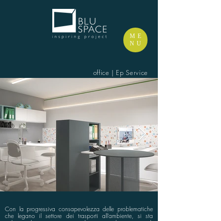
ME
NU
office | Ep Service
Con la progressiva consapevolezza delle problematiche
che legano il settore dei trasporti all’ambiente, si sta