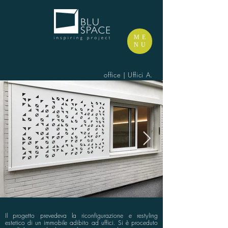
ME
NU
office | Uffici A.
Il progetto prevedeva la riconfigurazione e restyling
estetico di un immobile adibito ad uffici. Si è proceduto