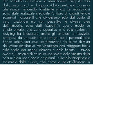
con l'obiettivo di eliminare la sensazione di angustia resa
dalla presenza di un lungo corridoio centrale di accesso
alle stanze, rendendo l'ambiente unico. Le separazioni
sono state realizzate mediante l'utilizzo di grandi vetrate
scorrevoli trasparenti che dividessero solo dal punto di
vista funzionale ma non percettivo le diverse aree
dell'immobile: sono stati ricavati in questo modo un
ufficio privato, una zona operativa e la sala riunioni. Il
restyling ha interessato anche gli ambienti di servizio,
composti da un cucinotto e i bagni per il personale che
hanno subito una lieve trasformazione dal punto di vista
del layout distributivo ma valorizzati con maggiore focus
sulla scelte dei singoli elementi e delle finiture. Il tavolo
ovale e il sistema di chiusura scorrevole della finestra della
sala riunioni sono opere artigianali in metallo Progettate e
realizzate dallo studio, così come la parete/boiserie in
metallo dall’intenso colore blu, che caratterizza con
predominanza l’ambiente. Fondamentale per raggiungere
un corretto confort nella fruizione dello spazio è stata la
scelta dell’illuminazione tecnica delle diverse aree.
info@bluspace.eu
P:
+39 081 5568114