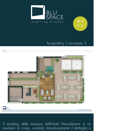
ME
NU
hospitality | terrazzo h.
Il restyling della terrazza dell'Hotel Herculaneum è un
esempio di come, curando minuziosamente il dettaglio e