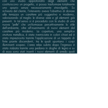
con uno studio approfondito degli elementi che
costituiscono un progetto, si possa trasformare totalmente
uno spazio senza necessariamente stravolgerlo. Su
richiesta del cliente, l'intervento aveva l'obiettivo di donare
alla terrazza un carattere più suggestivo e moderno,
valorizzando al meglio le diverse aree e gli elementi già
presenti. In tal senso si è proceduto con lo studio di una
nuova "pelle" che uniformasse percettivamente lo stile
dell'ambiente, oltre all'inserimento di nuovi elementi dal
carattere più moderno. La copertura, una semplice
struttura metallica, è stata riverniciata in colori chiari ed è
stata impreziosita tramite l'applicazione di un tappeto di
finte piante discendenti, tra le quali spuntano i corpi
illuminanti sospesi. L'area relax subito dopo l'ingresso è
stata rialzata tramite una pedana in doghe di legno e su
di essa sono stati inseriti i nuovi elementi di arredo quali
divani e poltrone a uovo con struttura autoportante, con
tinte di colore neutro. Dopo l’intervento, il terrazzo
anonimo e spoglio lascia spazio ad un ambiente
ricercato, che permette ai fruitori di immergersi in una
realtà raccolta e separata dal contesto cittadino.
info@bluspace.eu
P:
+39 081 5568114