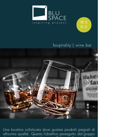
ME
NU
hospitality | wine bar
Una location sofisticata dove gustare prodotti pregiati di
altissima qualità. Questo l’obiettivo perseguito dal gruppo