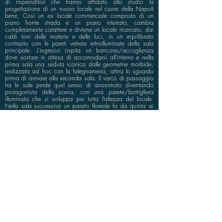
di imprenditori che hanno affidato allo studio la
progettazione di un nuovo locale nel cuore della Napoli
bene. Così un ex locale commerciale composto di un
piano fronte strada e un piano interrato, cambia
completamente carattere e diviene un locale ricercato, dai
caldi toni delle materie e delle luci, in un equilibrato
contrasto con le pareti vetrate retroilluminate della sala
principale. L’ingresso ospita un bancone/accoglienza
dove sostare in attesa di accomodarsi all’interno e nella
prima sala una seduta iconica dalle geometrie morbide,
realizzata ad hoc con la falegnameria, attira lo sguardo
prima di arrivare alla seconda sala. Il varco di passaggio
tra le sale perde quel senso di anonimato diventando
protagonista della scena, con una parete/bottigliera
illuminata che si sviluppa per tutta l’altezza del locale.
Nella sala successiva un parato floreale fa da quinta ai
tavolini, scomparendo dietro ad un separè in listelli di
legno verticali e una scala con parte della balaustra in
vetro e parte con funzione di service porta al piano
inferiore dove trovano luogo i servizi e le zone operative
per il personale.
info@bluspace.eu
P:
+39 081 5568114