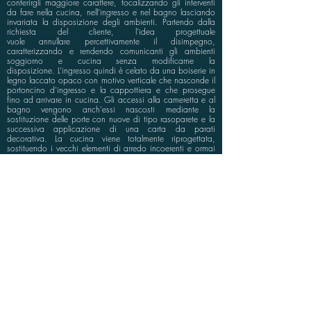
conferirgli maggiore carattere, focalizzando gli interventi
da fare nella cucina, nell’ingresso e nel bagno lasciando
invariata la disposizione degli ambienti. Partendo dalla
richiesta del cliente, l’idea progettuale
vuole annullare percettivamente il disimpegno,
caratterizzando e rendendo comunicanti gli ambienti
soggiorno e cucina senza modificarne la
disposizione. L’ingresso quindi è celato da una boiserie in
legno laccato opaco con motivo verticale che nasconde il
portoncino d'ingresso e la cappottiera e che prosegue
fino ad arrivare in cucina. Gli accessi alla cameretta e al
bagno vengono anch'essi nascosti mediante la
sostituzione delle porte con nuove di tipo rasoparete e la
successiva applicazione di una carta da parati
decorativa. La cucina viene totalmente riprogettata,
sostituendo i vecchi elementi di arredo incoerenti e ormai
desueti con nuovi mobili più moderni ed in linea con il
nuovo carattere dell'appartamento. Una penisola separa
lo spazio operativo dalla zona tavolo mentre la dispensa
si cela all’interno di una parete realizzata con il sistema di
ante raso muro, donando pulizia e linearità all'ambiente.
info@bluspace.eu
P:
+39 081 5568114