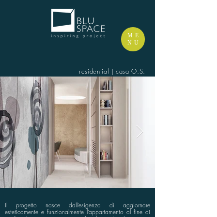
ME
NU
residential | casa O.S.
Il progetto nasce dall’esigenza di aggiornare
esteticamente e funzionalmente l’appartamento al fine di