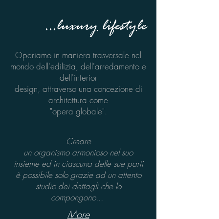
...luxury lifestyle
Operiamo in maniera trasversale nel
mondo dell'edilizia, dell'arredamento e
dell'interior
design, attraverso una concezione di
architettura come
"opera globale"
.
Creare
un organismo armonioso nel suo
insieme ed in ciascuna delle sue parti
è possibile solo grazie ad un attento
studio dei dettagli che lo
compongono...
More