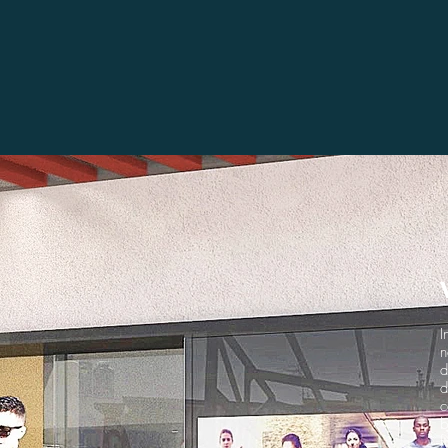
I
n
d
d
c
b
f