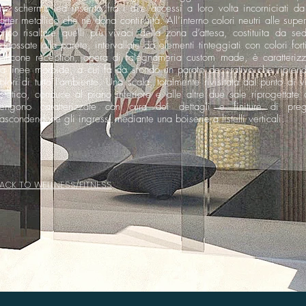
no schermo led inserito fra i due accessi a loro volta incorniciati da
arter metallico che ne dona continuità. All’interno colori neutri alle super
anno risaltare quelli più vivaci della zona d’attesa, costituita da sed
ddossate alla parete, intervallate da elementi tinteggiati con colori forti
ancone reception, opera di falegnameria custom made, è caratterizz
a linee morbide, a cui fa da sfondo un parato decorativo che riprend
olori di tutto l’ambiente. Una scala, totalmente rivisitata dal punto di v
stetico, conduce al piano inferiore e alle altre due sale riprogettate 
engono caratterizzate con cura dei dettagli e finiture di preg
ascondendone gli ingressi mediante una boiserie a listelli verticali.
ACK TO WELLNESS/FITNESS