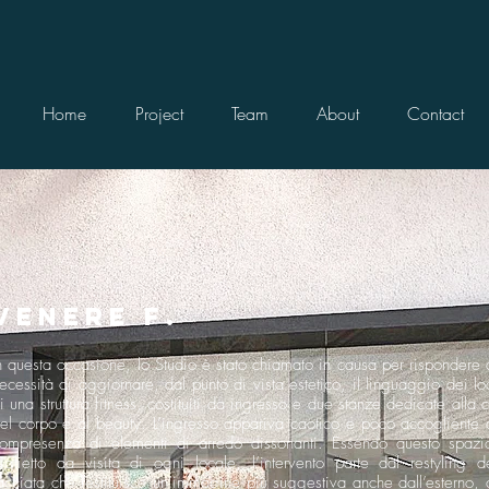
Home
Project
Team
About
Contact
VENERE F.
n questa occasione, lo Studio è stato chiamato in causa per rispondere 
ecessità di aggiornare, dal punto di vista estetico, il linguaggio dei lo
i una struttura fitness, costituiti da ingresso e due stanze dedicate alla 
el corpo e al beauty. L’ingresso appariva caotico e poco accogliente 
ompresenza di elementi di arredo dissonanti. Essendo questo spazio
iglietto da visita di ogni locale, l’intervento parte dal restyling de
acciata che restituisce un’immagine più suggestiva anche dall’esterno, 