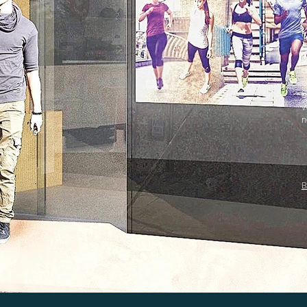
u
c
f
a
b
d
c
e
v
n
B