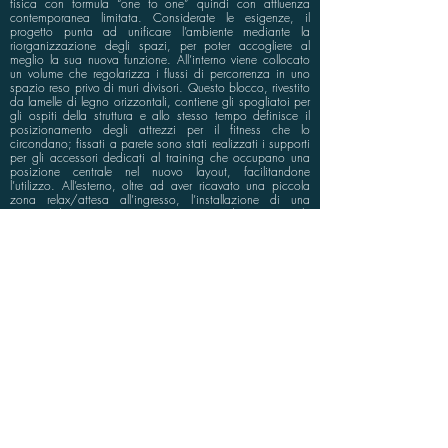
fisica con formula “one to one” quindi con affluenza
contemporanea limitata. Considerate le esigenze, il
progetto punta ad unificare l’ambiente mediante la
riorganizzazione degli spazi, per poter accogliere al
meglio la sua nuova funzione. All’interno viene collocato
un volume che regolarizza i flussi di percorrenza in uno
spazio reso privo di muri divisori. Questo blocco, rivestito
da lamelle di legno orizzontali, contiene gli spogliatoi per
gli ospiti della struttura e allo stesso tempo definisce il
posizionamento degli attrezzi per il fitness che lo
circondano; fissati a parete sono stati realizzati i supporti
per gli accessori dedicati al training che occupano una
posizione centrale nel nuovo layout, facilitandone
l’utilizzo. All’esterno, oltre ad aver ricavato una piccola
zona relax/attesa all’ingresso, l’installazione di una
pergotenda genera una nuova area predisposta per le
attività di corpo libero, grazie alla possibilità di chiusura
sui lati. Le finiture, così come le opere custom made
progettate dallo studio seguono un mood vivace, con
l’utilizzo di materiali come il metallo verniciato e il corten,
in coerenza con la sua funzione.
info@bluspace.eu
P:
+39 081 5568114