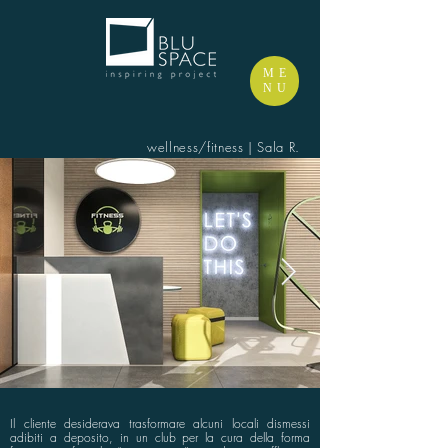
ME
NU
wellness/fitness | Sala R.
Il cliente desiderava trasformare alcuni locali dismessi
adibiti a deposito, in un club per la cura della forma