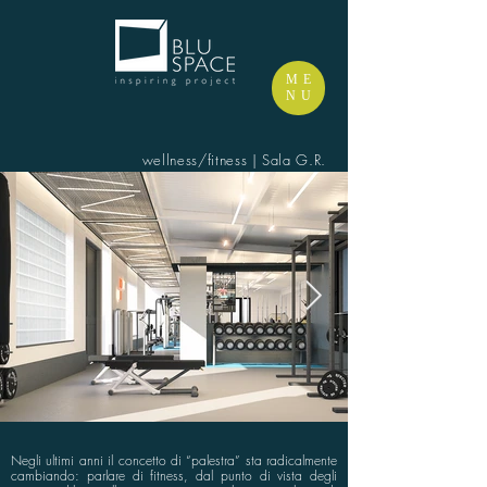
ME
NU
wellness/fitness | Sala G.R.
Negli ultimi anni il concetto di “palestra” sta radicalmente
cambiando: parlare di fitness, dal punto di vista degli