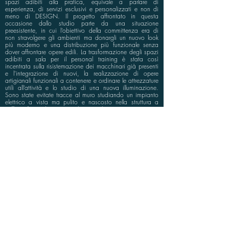
spazi adibiti alla pratica, equivale a parlare di
esperienza, di servizi esclusivi e personalizzati e non di
meno di DESIGN. Il progetto affrontato in questa
occasione dallo studio parte da una situazione
preesistente, in cui l’obiettivo della committenza era di
non stravolgere gli ambienti ma donargli un nuovo look
più moderno e una distribuzione più funzionale senza
dover affrontare opere edili. La trasformazione degli spazi
adibiti a sala per il personal training è stata così
incentrata sulla risistemazione dei macchinari già presenti
e l’integrazione di nuovi, la realizzazione di opere
artigianali funzionali a contenere e ordinare le attrezzature
utili all’attività e lo studio di una nuova illuminazione.
Sono state evitate tracce al muro studiando un impianto
elettrico a vista ma pulito e nascosto nella struttura a
soffitto fatta di travi anch’essere lasciate a vista ma
ritinteggiate con colori chiari. Un blocco centrale funge
da filtro tra le due sale e da mobile contenitore per la
zona tecnica. A spezzare la monotonia delle travi a
soffitto, un gioco di reti metalliche e neon genera un
collegamento percettivo tra le due sale.
info@bluspace.eu
P:
+39 081 5568114