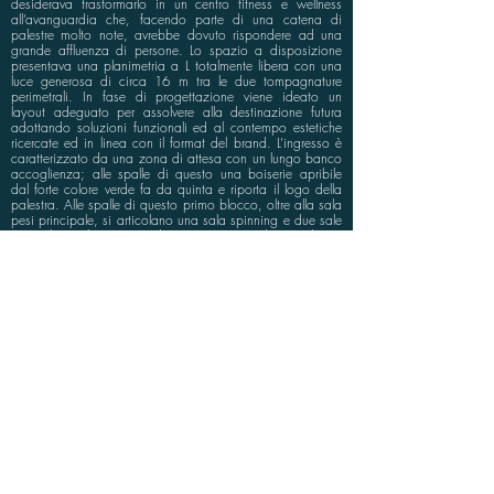
desiderava trasformarlo in un centro fitness e wellness
all’avanguardia che, facendo parte di una catena di
palestre molto note, avrebbe dovuto rispondere ad una
grande affluenza di persone. Lo spazio a disposizione
presentava una planimetria a L totalmente libera con una
luce generosa di circa 16 m tra le due tompagnature
perimetrali. In fase di progettazione viene ideato un
layout adeguato per assolvere alla destinazione futura
adottando soluzioni funzionali ed al contempo estetiche
ricercate ed in linea con il format del brand. L’ingresso è
caratterizzato da una zona di attesa con un lungo banco
accoglienza; alle spalle di questo una boiserie apribile
dal forte colore verde fa da quinta e riporta il logo della
palestra. Alle spalle di questo primo blocco, oltre alla sala
pesi principale, si articolano una sala spinning e due sale
corsi di cui la più grande caratterizzata da una lunga
parete vetrata circolare. Alla fine del blocco si trovano gli
spogliatoi che, progettati in funzione della grande
affluenza, adottano soluzioni innovative che aumentano
considerevolmente il confort di utilizzo.
info@bluspace.eu
P:
+39 081 5568114