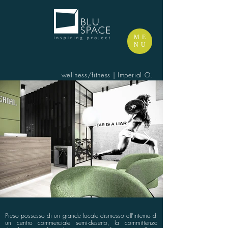
ME
NU
wellness/fitness | Imperial O.
Preso possesso di un grande locale dismesso all’interno di
un centro commerciale semi-deserto, la committenza