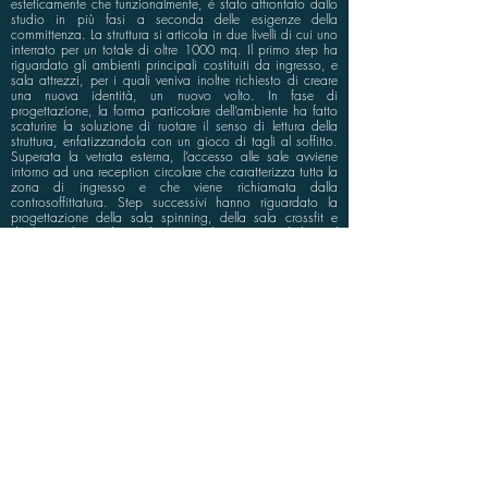
esteticamente che funzionalmente, è stato affrontato dallo
studio in più fasi a seconda delle esigenze della
committenza. La struttura si articola in due livelli di cui uno
interrato per un totale di oltre 1000 mq. Il primo step ha
riguardato gli ambienti principali costituiti da ingresso, e
sala attrezzi, per i quali veniva inoltre richiesto di creare
una nuova identità, un nuovo volto. In fase di
progettazione, la forma particolare dell’ambiente ha fatto
scaturire la soluzione di ruotare il senso di lettura della
struttura, enfatizzandola con un gioco di tagli al soffitto.
Superata la vetrata esterna, l’accesso alle sale avviene
intorno ad una reception circolare che caratterizza tutta la
zona di ingresso e che viene richiamata dalla
controsoffittatura. Step successivi hanno riguardato la
progettazione della sala spinning, della sala crossfit e
degli spogliatoi che, in linea con il nuovo mood dato al
brand, hanno acquistato carattere con l’utilizzo di colori
dal forte contrasto tra nero e giallo, adottando soluzioni
funzionalmente e tecnologicamente avanzate, così come
richiesto ormai in centri fitness importanti.
info@bluspace.eu
P:
+39 081 5568114