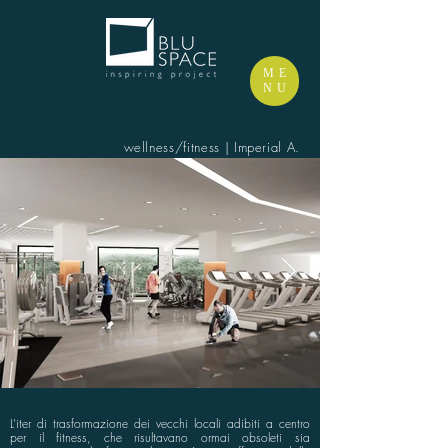
ME
NU
wellness/fitness | Imperial A.
L’iter di trasformazione dei vecchi locali adibiti a centro
per il fitness, che risultavano ormai obsoleti sia