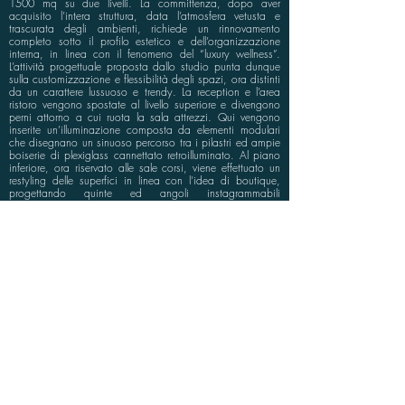
1500 mq su due livelli. La committenza, dopo aver
acquisito l’intera struttura, data l’atmosfera vetusta e
trascurata degli ambienti, richiede un rinnovamento
completo sotto il profilo estetico e dell’organizzazione
interna, in linea con il fenomeno del “luxury wellness”.
L’attività progettuale proposta dallo studio punta dunque
sulla customizzazione e flessibilità degli spazi, ora distinti
da un carattere lussuoso e trendy. La reception e l’area
ristoro vengono spostate al livello superiore e divengono
perni attorno a cui ruota la sala attrezzi. Qui vengono
inserite un’illuminazione composta da elementi modulari
che disegnano un sinuoso percorso tra i pilastri ed ampie
boiserie di plexiglass cannettato retroilluminato. Al piano
inferiore, ora riservato alle sale corsi, viene effettuato un
restyling delle superfici in linea con l’idea di boutique,
progettando quinte ed angoli instagrammabili
caratterizzati da pareti verdi, boiserie e parati
dall’andamento organico. La grande scala centrale viene
inoltre riqualificata attraverso mirati interventi di ripristino
degli elementi esistenti e sostituzione della ringhiera.
info@bluspace.eu
P:
+39 081 5568114