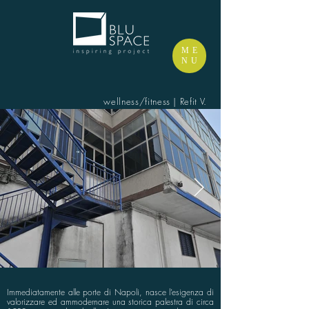
ME
NU
wellness/fitness | Refit V.
Immediatamente alle porte di Napoli, nasce l’esigenza di
valorizzare ed ammodernare una storica palestra di circa