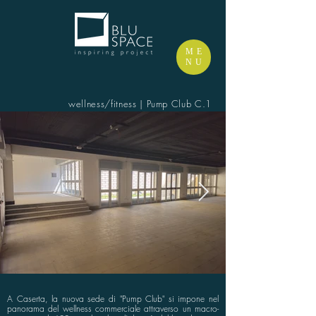
ME
NU
wellness/fitness | Pump Club C.1
A Caserta, la nuova sede di "Pump Club" si impone nel
panorama del wellness commerciale attraverso un macro-