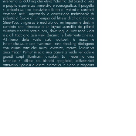
intervento di 600 mq che eleva l’identità del brand a vera
e propria esperienza immersiva e scenografica. Il progetto
si articola su una transizione fluida di volumi e contrasti
cromatici netti, superando la concezione tradizionale di
palestra a favore di un tempio del fitness di chiara matrice
Street-Pop. L’ingresso è mediato da un imponente desk in
cemento che introduce a un layout scandito da pilastri
cilindrici e soffitti tecnici neri, dove tagli di luce neon viola
e gialli tracciano assi visivi dinamici e fortemente cinetici.
All'interno della vasta sala workout, le macchine
isotoniche scure con rivestimenti rosa shocking dialogano
con quinte artistiche murali oversize, mentre l'esclusiva
area "Peach Pump" integra una parete a verde verticale e
grandi corpi illuminanti circolari. La medesima cura
tettonica si riflette nei blocchi spogliatoi, differenziati
attraverso rigorosi dualismi cromatici in ciano e magenta
su sfondi antracite e texture in graniglia. Ogni dettaglio
materico e luminoso è studiato per modellare i flussi e
generare uno spazio ad altissima densità energetica e
comunicativa.
info@bluspace.eu
P:
+39 081 5568114