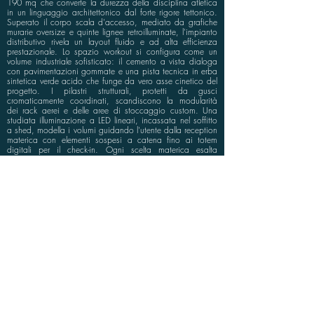
190 mq che converte la durezza della disciplina atletica
in un linguaggio architettonico dal forte rigore tettonico.
Superato il corpo scala d'accesso, mediato da grafiche
murarie oversize e quinte lignee retroilluminate, l'impianto
distributivo rivela un layout fluido e ad alta efficienza
prestazionale. Lo spazio workout si configura come un
volume industriale sofisticato: il cemento a vista dialoga
con pavimentazioni gommate e una pista tecnica in erba
sintetica verde acido che funge da vero asse cinetico del
progetto. I pilastri strutturali, protetti da gusci
cromaticamente coordinati, scandiscono la modularità
dei rack aerei e delle aree di stoccaggio custom. Una
studiata illuminazione a LED lineari, incassata nel soffitto
a shed, modella i volumi guidando l'utente dalla reception
materica con elementi sospesi a catena fino ai totem
digitali per il check-in. Ogni scelta materica esalta
l'equilibrio tra la brutalità della texture cementizia, la
vibrazione del colore pop e l'innovazione tecnologica.
info@bluspace.eu
P:
+39 081 5568114