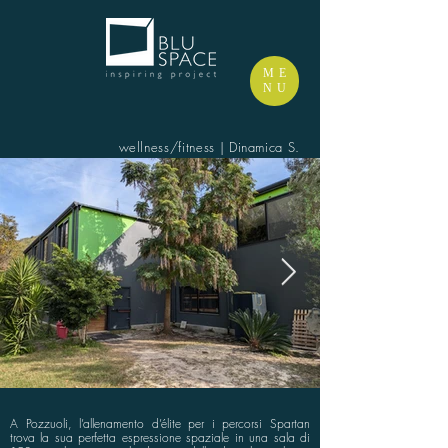
ME
NU
wellness/fitness | Dinamica S.
A Pozzuoli, l’allenamento d’élite per i percorsi Spartan
trova la sua perfetta espressione spaziale in una sala di