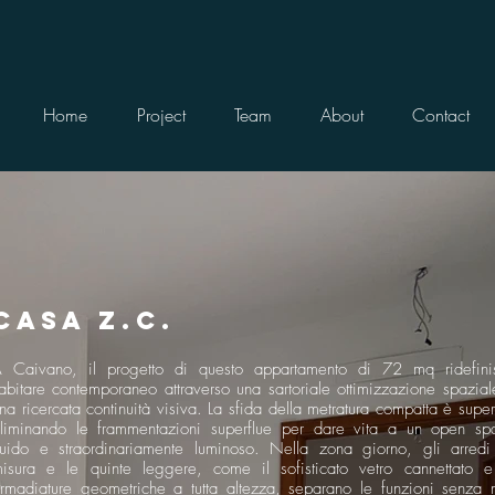
Home
Project
Team
About
Contact
CASA Z.C.
 Caivano, il progetto di questo appartamento di 72 mq ridefini
’abitare contemporaneo attraverso una sartoriale ottimizzazione spazial
na ricercata continuità visiva. La sfida della metratura compatta è supe
liminando le frammentazioni superflue per dare vita a un open sp
luido e straordinariamente luminoso. Nella zona giorno, gli arredi
isura e le quinte leggere, come il sofisticato vetro cannettato e
rmadiature geometriche a tutta altezza, separano le funzioni senza 