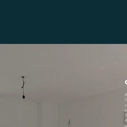
A
l
u
e
f
m
a