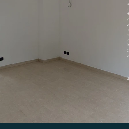
o
t
d
v
L
m
s
l
i
c
u
B