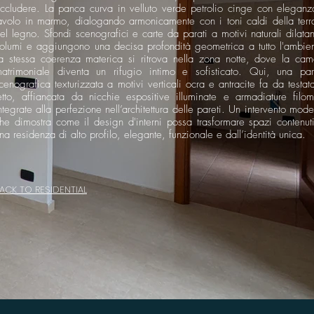
ccludere. La panca curva in velluto verde petrolio cinge con eleganza
avolo in marmo, dialogando armonicamente con i toni caldi della terr
el legno. Sfondi scenografici e carte da parati a motivi naturali dilata
olumi e aggiungono una decisa profondità geometrica a tutto l'ambien
a stessa coerenza materica si ritrova nella zona notte, dove la cam
atrimoniale diventa un rifugio intimo e sofisticato. Qui, una par
cenografica texturizzata a motivi verticali ocra e antracite fa da testat
etto, affiancata da nicchie espositive illuminate e armadiature filom
ntegrate alla perfezione nell’architettura delle pareti. Un intervento mod
he dimostra come il design d'interni possa trasformare spazi contenuti
na residenza di alto profilo, elegante, funzionale e dall’identità unica.
ACK TO RESIDENTIAL