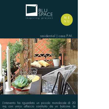
ME
NU
residential | casa P.M.
L’intervento ha riguardato un piccolo monolocale di 20
mq con unico affaccio costituito da un balcone. Le