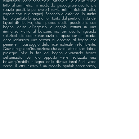
dimensioni ridotte sono state il vincolo sul quale strutturare
tutto al centimetro, in modo da guadagnare quanto più
spazio possibile per avere i servizi minimi richiesti (letto,
angolo cottura e bagno). Secondo quest’ottica, lo studio
ha riprogettato lo spazio non tanto dal punto di vista del
layout distributivo, che riprende quello preesistente con
bagno vicino all’ingresso e angolo cottura in una
rientranza vicino al balcone, ma per quanto riguarda
soluzioni d’arredo salvaspazio e opere custom made:
viene realizzata una vetrata di accesso al bagno che
permette il passaggio della luce naturale nell’ambiente.
Questa segue un’inclinazione che evita l’effetto corridoio e
prosegue oltre la fine del bagno diventando fianco
dell’armadio. Sul lato opposto viene realizzata una
boiserie/mobile in legno dalle diverse tonalità di verde
acido. Il letto inserito è un modello apribile salvaspazio,
con funzione di mobile tv. Infine, viene reso funzionale ed
esteticamente interessante anche il balconcino:
semplicemente attraverso una scelta di arredi oculata,
diviene estensione dell’interno, creando un piccolo sfogo
all’aperto con tavolino e sedute.
info@bluspace.eu
P:
+39 081 5568114