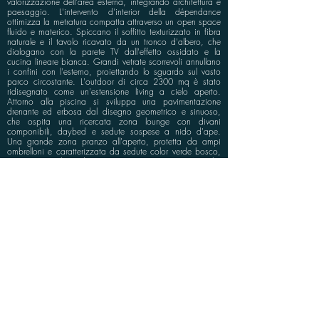
valorizzazione dell'area esterna, integrando architettura e
paesaggio. L'intervento d'interior della dépendance
ottimizza la metratura compatta attraverso un open space
fluido e materico. Spiccano il soffitto texturizzato in fibra
naturale e il tavolo ricavato da un tronco d'albero, che
dialogano con la parete TV dall'effetto ossidato e la
cucina lineare bianca. Grandi vetrate scorrevoli annullano
i confini con l'esterno, proiettando lo sguardo sul vasto
parco circostante. L'outdoor di circa 2300 mq è stato
ridisegnato come un'estensione living a cielo aperto.
Attorno alla piscina si sviluppa una pavimentazione
drenante ed erbosa dal disegno geometrico e sinuoso,
che ospita una ricercata zona lounge con divani
componibili, daybed e sedute sospese a nido d'ape.
Una grande zona pranzo all'aperto, protetta da ampi
ombrelloni e caratterizzata da sedute color verde bosco,
si inserisce nel giardino piantumato a terrazzamenti che
asseconda l'orografia del territorio casertano. Un progetto
simbiotico, dove il comfort del design contemporaneo
sposa la bellezza del panorama rurale.
info@bluspace.eu
P:
+39 081 5568114