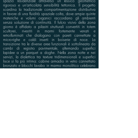
spazio residenziale attraverso un lessico geometrico
rigoroso e un’articolata sensibilità tettonica. Il progetto
scardina la tradizionale compartimentazione distributiva
in favore di una fluidità spaziale colta, dove ampie quinte
materiche e volumi organici raccordano gli ambienti
senza soluzione di continuità. Il fulcro visivo della zona
giorno è affidato a pilastri strutturali convertiti in totem
scultorei, rivestiti in marmi fortemente venati e
retroilluminati che dialogano con pareti cannettate a
micro-righe e caldi inserti in boiserie di noce. La
transizione tra le diverse aree funzionali è sottolineata da
cambi di registro pavimentale, alternando superfici
lapidee a un parquet a doghe. Nella zona notte e nei
servizi, la dialettica tra texture tridimensionali e superfici
lisce si fa più intima: cabine armadio in vetro cannettato
bronzato e blocchi lavabo in marmo monolitico celebrano
l'equilibrio tra monumentalità e leggerezza eterea. Ogni
dettaglio, esaltato da tagli di luce radente integrati,
concorre a un'atmosfera minimale e rarefatta, capace di
reinterpretare l'abitare contemporaneo tra rigore formale e
sofisticata ricercatezza materica.
info@bluspace.eu
P:
+39 081 5568114