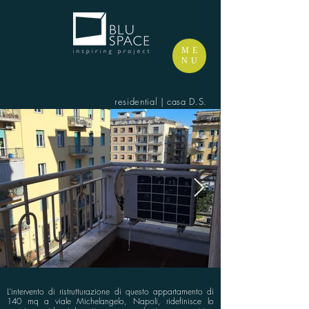
ME
NU
residential | casa D.S.
L’intervento di ristrutturazione di questo appartamento di
140 mq a viale Michelangelo, Napoli, ridefinisce lo