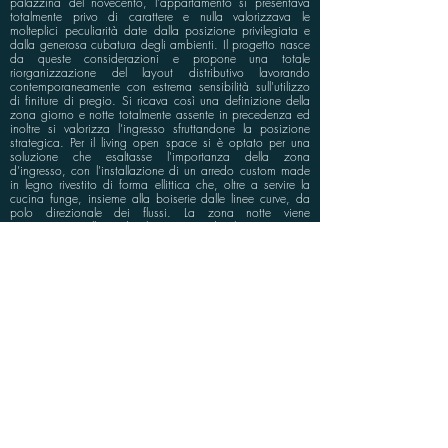
palazzina del novecento, l'appartamento si presentava
totalmente privo di carattere e nulla valorizzava le
molteplici peculiarità date dalla posizione privilegiata e
dalla generosa cubatura degli ambienti. Il progetto nasce
da queste considerazioni e propone una totale
riorganizzazione del layout distributivo lavorando
contemporaneamente con estrema sensibilità sull'utilizzo
di finiture di pregio. Si ricava così una definizione della
zona giorno e notte totalmente assente in precedenza ed
inoltre si valorizza l’ingresso sfruttandone la posizione
strategica. Per il living open space si è optato per una
soluzione che esaltasse l'importanza della zona
d’ingresso, con l'installazione di un arredo custom made
in legno rivestito di forma ellittica che, oltre a servire la
cucina funge, insieme alla boiserie dalle linee curve, da
polo direzionale dei flussi. La zona notte viene
riprogettata collocando le camere da letto vicine e
dotandole di una fascia di servizi che filtra così lo spazio
privato. Il mood scelto per l'intervento è raffinato e
moderno con l'utilizzo di materiali preziosi e l'installazione
di elementi artigianali dalla forte personalità.
info@bluspace.eu
P:
+39 081 5568114