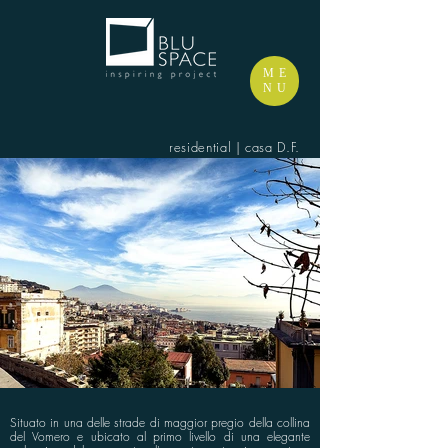
ME
NU
residential | casa D.F.
Situato in una delle strade di maggior pregio della collina
del Vomero e ubicato al primo livello di una elegante