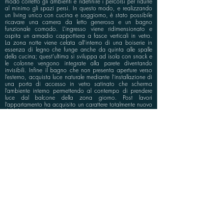
modo corretto gli ambienti e ridefinire i percorsi per ridurre
al minimo gli spazi persi. In questo modo, e realizzando
un living unico con cucina e soggiorno, è stato possibile
ricavare una camera da letto generosa e un bagno
funzionale comodo. L’ingresso viene ridimensionato e
ospita un armadio cappottiera a fasce verticali in vetro.
La zona notte viene celata all’interno di una boiserie in
essenza di legno che funge anche da quinta alle spalle
della cucina; quest’ultima si sviluppa ad isola con snack e
le colonne vengono integrate alla parete diventando
invisibili. Infine il bagno che non presenta aperture verso
l’esterno, acquista luce naturale mediante l’installazione di
una porta di accesso in vetro satinato che scherma
l’ambiente interno permettendo al contempo di prendere
luce dal balcone della zona giorno. Post lavori
l’appartamento ha acquisito un carattere totalmente nuovo
dal design moderno ed essenziale: ogni cosa trova una
sua collocazione ben definita nella creazione degli spazi.
L’illuminazione della zona giorno è integrata al sistema di
controsoffittatura modulare esagonale che caratterizza
l’intero ambiente living.
info@bluspace.eu
P:
+39 081 5568114