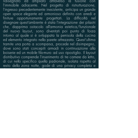
ridisegnato ed ampliato attraverso la fusione con
l’immobile adiacente. Nel progetto di ristrutturazione,
l’ingresso precedentemente inesistente, anticipa un grande
open space elegante ed armonioso definito con arredi e
finiture opportunamente progettati. La difficoltà nel
disegnare quest’ambiente è stata l’integrazione dei pilastri
che, dapprima ostacolo all’armonia estetica/funzionale
del nuovo layout, sono diventati poi punto di forza
intorno al quale si è sviluppata la penisola della cucina
ed elemento integrato nella parete attrezzata. Quest’ultima
tramite una porta a scomparsa, procede nel disimpegno,
dove sono stati concepiti armadi in continuazione alla
boiserie ed un mobile filo-muro ad uso ripostiglio. Il layout
distributivo comprende l’inserimento di tre camere da letto,
di cui nello specifico quella padronale, isolata rispetto al
resto della zona notte, gode di una privacy completa e
dispone di un bagno personale. Il progetto si competa
con l’inserimento di un secondo bagno luxury con vasca
dalle grandi dimensioni impreziosita da basamenti a
gradini e mobile lavabo con doppia vasca.
info@bluspace.eu
P:
+39 081 5568114