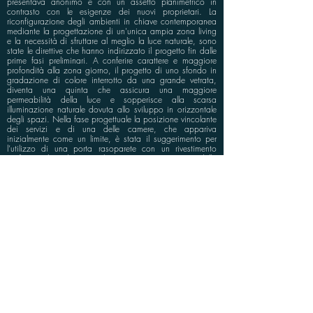
presentava anonimo e con un assetto planimetrico in
contrasto con le esigenze dei nuovi proprietari. La
riconfigurazione degli ambienti in chiave contemporanea
mediante la progettazione di un'unica ampia zona living
e la necessità di sfruttare al meglio la luce naturale, sono
state le direttive che hanno indirizzato il progetto fin dalle
prime fasi preliminari. A conferire carattere e maggiore
profondità alla zona giorno, il progetto di uno sfondo in
gradazione di colore interrotto da una grande vetrata,
diventa una quinta che assicura una maggiore
permeabilità della luce e sopperisce alla scarsa
illuminazione naturale dovuta allo sviluppo in orizzontale
degli spazi. Nella fase progettuale la posizione vincolante
dei servizi e di una delle camere, che appariva
inizialmente come un limite, è stata il suggerimento per
l’utilizzo di una porta rasoparete con un rivestimento
grafico, che diventa elemento caratterizzante dello
spazio, essenziale a mascherarne l’accesso. Sul lato
opposto definisce l’ingresso una cappottiera all’interno
della quale è ricavato un angolo studio.
info@bluspace.eu
P:
+39 081 5568114