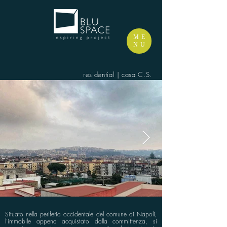
ME
NU
residential | casa C.S.
Situato nella periferia occidentale del comune di Napoli,
l’immobile appena acquistato dalla committenza, si