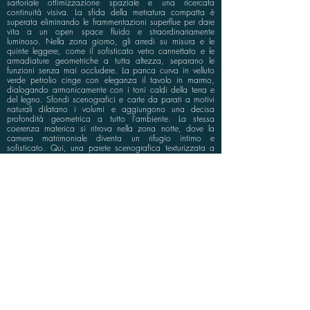
sartoriale ottimizzazione spaziale e una ricercata
continuità visiva. La sfida della metratura compatta è
superata eliminando le frammentazioni superflue per dare
vita a un open space fluido e straordinariamente
luminoso. Nella zona giorno, gli arredi su misura e le
quinte leggere, come il sofisticato vetro cannettato e le
armadiature geometriche a tutta altezza, separano le
funzioni senza mai occludere. La panca curva in velluto
verde petrolio cinge con eleganza il tavolo in marmo,
dialogando armonicamente con i toni caldi della terra e
del legno. Sfondi scenografici e carte da parati a motivi
naturali dilatano i volumi e aggiungono una decisa
profondità geometrica a tutto l'ambiente. La stessa
coerenza materica si ritrova nella zona notte, dove la
camera matrimoniale diventa un rifugio intimo e
sofisticato. Qui, una parete scenografica texturizzata a
motivi verticali ocra e antracite fa da testata al letto,
affiancata da nicchie espositive illuminate e armadiature
filomuro integrate alla perfezione nell’architettura delle
pareti. Un intervento moderno che dimostra come il
design d'interni possa trasformare spazi contenuti in una
residenza di alto profilo, elegante, funzionale e
dall’identità unica.
info@bluspace.eu
P:
+39 081 5568114