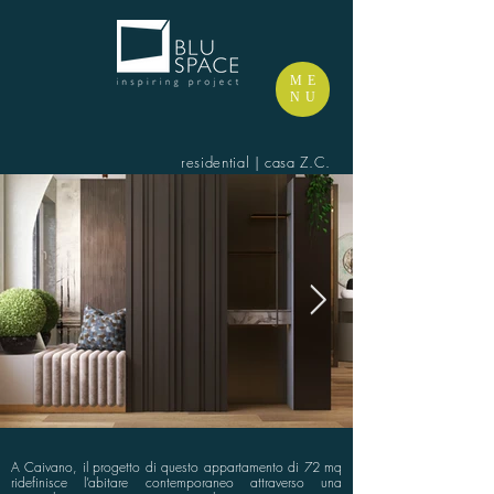
ME
NU
residential | casa Z.C.
A Caivano, il progetto di questo appartamento di 72 mq
ridefinisce l’abitare contemporaneo attraverso una