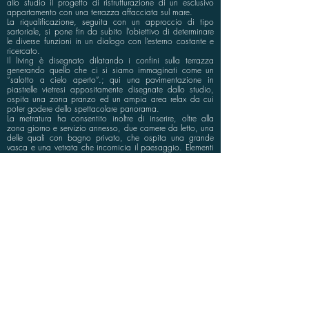
allo studio il progetto di ristrutturazione di un esclusivo
appartamento con una terrazza affacciata sul mare.
La riqualificazione, seguita con un approccio di tipo
sartoriale, si pone fin da subito l’obiettivo di determinare
le diverse funzioni in un dialogo con l’esterno costante e
ricercato.
Il living è disegnato dilatando i confini sulla terrazza
generando quello che ci si siamo immaginati come un
“salotto a cielo aperto”.; qui una pavimentazione in
piastrelle vietresi appositamente disegnate dallo studio,
ospita una zona pranzo ed un ampia area relax da cui
poter godere dello spettacolare panorama.
La metratura ha consentito inoltre di inserire, oltre alla
zona giorno e servizio annesso, due camere da letto, una
delle quali con bagno privato, che ospita una grande
vasca e una vetrata che incornicia il paesaggio. Elementi
di design, arredi custom made ed una attenta selezione
di tessuti e finiture contribuiscono a rendere l'ambiente
unico ed originale.
info@bluspace.eu
P:
+39 081 5568114