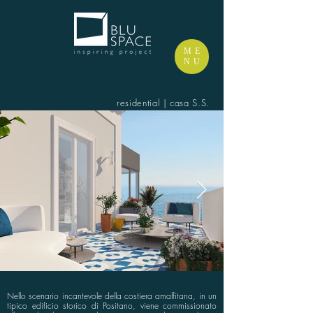
ME
NU
residential | casa S.S.
Nello scenario incantevole della costiera amalfitana, in un
tipico edificio storico di Positano, viene commissionato