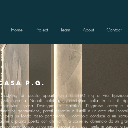
Home
Project
Team
About
Contact
CASA P.G.
l restyling di questo appartamento di 180 mq a via Egiziac
izzofalcone a Napoli celebra un’architettura colta in cui il rig
eoclassico sposa l’avanguardia materica. L’ingresso accoglie 
ementine geometriche, pareti antracite a listelli e un arco che incorni
n'opera su fondo rosso pompeiano. Il corridoio conduce a un sontu
alone a pianta aperta con alti soffitti a boiserie, dominato da un gra
ivano curvo beige, un camino d’epoca e un pavimento in parquet a sp