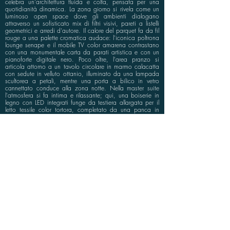
celebra un'architettura fluida e colta, pensata per una
quotidianità dinamica. La zona giorno si rivela come un
luminoso open space dove gli ambienti dialogano
attraverso un sofisticato mix di filtri visivi, pareti a listelli
geometrici e arredi d'autore. Il calore del parquet fa da fil
rouge a una palette cromatica audace: l'iconica poltrona
lounge senape e il mobile TV color amarena contrastano
con una monumentale carta da parati artistica e con un
pianoforte digitale nero. Poco oltre, l'area pranzo si
articola attorno a un tavolo circolare in marmo calacatta
con sedute in velluto ottanio, illuminato da una lampada
scultorea a petali, mentre una porta a bilico in vetro
cannettato conduce alla zona notte. Nella master suite
l'atmosfera si fa intima e rilassante; qui, una boiserie in
legno con LED integrati funge da testiera allargata per il
letto tessile color tortora, completato da una panca in
velluto carta da zucchero. Il percorso progettuale culmina
in un bagno concepito come una spa privata,
caratterizzato da un lavabo d'appoggio ovale, una
doccia con cristalli fumé e pareti rivestite da un'evocativa
carta da parati botanica desaturata. Un perfetto
equilibrio tra estetica contemporanea e funzionalità
sartoriale.
info@bluspace.eu
P:
+39 081 5568114