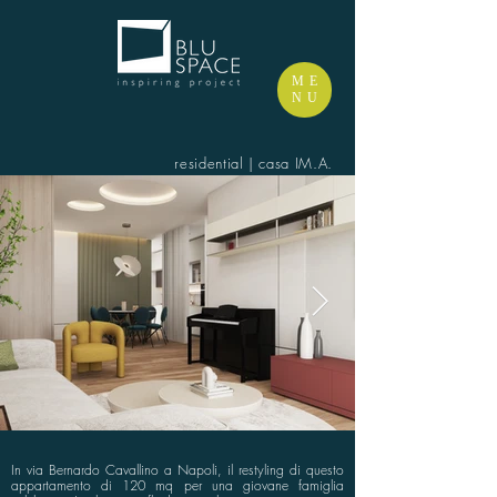
ME
NU
residential | casa IM.A.
In via Bernardo Cavallino a Napoli, il restyling di questo
appartamento di 120 mq per una giovane famiglia