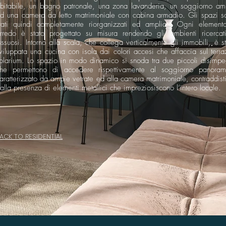
bitabile, un bagno patronale, una zona lavanderia, un soggiorno am
d una camera da letto matrimoniale con cabina armadio. Gli spazi s
tati quindi completamente riorganizzati ed ampliati. Ogni element
rredo è stato progettato su misura rendendo gli ambienti ricercat
ussuosi. Intorno alla scala, che collega verticalmente gli immobili, è s
viluppata una cucina con isola dai colori accesi che affaccia sul terra
olarium. Lo spazio in modo dinamico si snoda tra due piccoli disimpe
he permettono di accedere rispettivamente al soggiorno panoram
aratterizzato da ampie vetrate ed alla camera matrimoniale, contraddist
alla presenza di elementi metallici che impreziosiscono l’intero locale.
ACK TO RESIDENTIAL