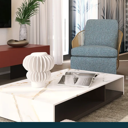
a
e
s
a
l
s
s
c
c
d
B