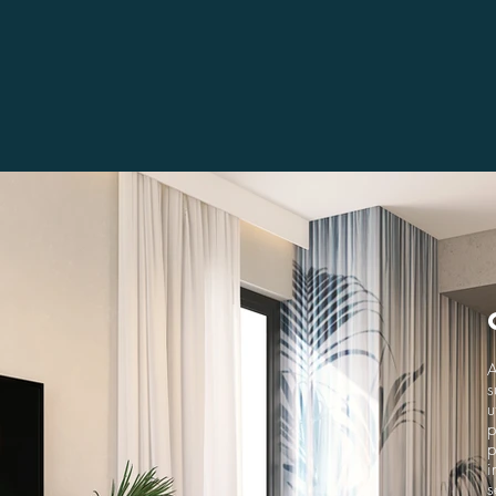
A
s
u
p
p
i
s