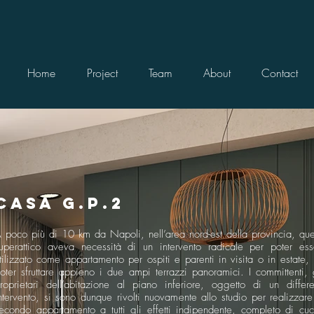
Home
Project
Team
About
Contact
CASA G.P.2
 poco più di 10 km da Napoli, nell’area nord-est della provincia, que
uperattico aveva necessità di un intervento radicale per poter ess
tilizzato come appartamento per ospiti e parenti in visita o in estate,
oter sfruttare appieno i due ampi terrazzi panoramici. I committenti, 
roprietari dell’abitazione al piano inferiore, oggetto di un differe
ntervento, si sono dunque rivolti nuovamente allo studio per realizzare
econdo appartamento a tutti gli effetti indipendente, completo di cuc