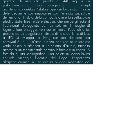
giardino di una villa privata di 440 mq in un
palcoscenico di pura avanguardia. Il concept
architettonico celebra l'abitare open-air fondendo il rigore
delle geometrie contemporanee con l'energia ancestrale
del territorio. Il fulcro della composizione è la spettacolare
piscina dalle linee fluide e sinuose, che rompe gli schemi
tradizionali dialogando con un solarium in doghe di
legno chiaro e suggestive sfere luminose. Poco distante,
protetto da un pergolato minimale ritmato da lame di luce
a LED, si sviluppa un living continuo dedicato alla
convivialità: qui, un'area pranzo con sedute intrecciate
verde bosco si affianca a un salotto d'autore, raccolto
attorno a un monumentale camino bifacciale in corten. A
fare da quinta scenografica, una parete in roccia lavica
naturale omaggia l'identità del luogo. L'esperienza
all'aperto culmina in una cucina outdoor monolitica dal
design scuro e geometrico, addossata a un rivestimento a
mosaico texturizzato. Incorniciata da quinte verdi
perimetrali che garantiscono una privacy assoluta, l'opera
si rivela un’oasi sofisticata in cui acqua, fuoco e pietra
vulcanica ridefiniscono i confini del lusso residenziale.
info@bluspace.eu
P:
+39 081 5568114