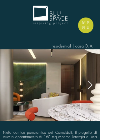
ME
NU
residential | casa D.A.
Nella cornice panoramica dei Camaldoli, il progetto di
questo appartamento di 160 mq esprime l’energia di una