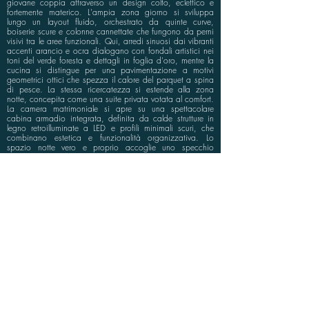
giovane coppia attraverso un design colto, eclettico e
fortemente materico. L'ampia zona giorno si sviluppa
lungo un layout fluido, orchestrato da quinte curve,
boiserie scure e colonne cannettate che fungono da perni
visivi tra le aree funzionali. Qui, arredi sinuosi dai vibranti
accenti arancio e ocra dialogano con fondali artistici nei
toni del verde foresta e dettagli in foglia d'oro, mentre la
cucina si distingue per una pavimentazione a motivi
geometrici ottici che spezza il calore del parquet a spina
di pesce. La stessa ricercatezza si estende alla zona
notte, concepita come una suite privata votata al comfort.
La camera matrimoniale si apre su una spettacolare
cabina armadio integrata, definita da calde strutture in
legno retroilluminate a LED e profili minimali scuri, che
combinano estetica e funzionalità organizzativa. Lo
spazio notte vero e proprio accoglie uno specchio
circolare retroilluminato sopra la consolle sospesa e
nicchie espositive luminose, che dialogano con i toni
distensivi della terra e del verde. Una dimora di alta
rappresentanza, capace di coniugare il fascino del
panorama a uno stile internazionale e sofisticato.
info@bluspace.eu
P:
+39 081 5568114